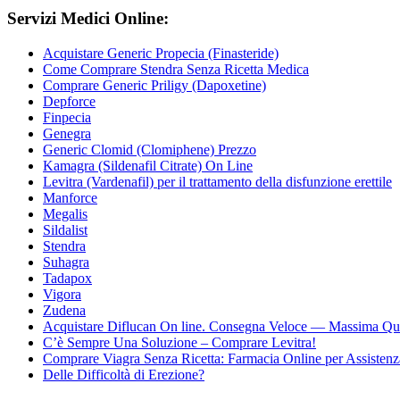
Servizi Medici Online:
Acquistare Generic Propecia (Finasteride)
Come Comprare Stendra Senza Ricetta Medica
Comprare Generic Priligy (Dapoxetine)
Depforce
Finpecia
Genegra
Generic Clomid (Clomiphene) Prezzo
Kamagra (Sildenafil Citrate) On Line
Levitra (Vardenafil) per il trattamento della disfunzione erettile
Manforce
Megalis
Sildalist
Stendra
Suhagra
Tadapox
Vigora
Zudena
Acquistare Diflucan On line. Consegna Veloce — Massima Qua
C’è Sempre Una Soluzione – Comprare Levitra!
Comprare Viagra Senza Ricetta: Farmacia Online per Assisten
Delle Difficoltà di Erezione?