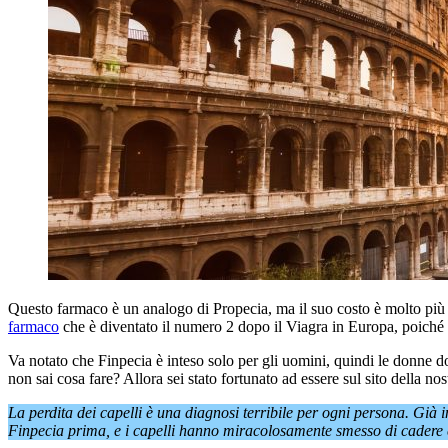
Questo farmaco è un analogo di Propecia, ma il suo costo è molto più
farmaco
che è diventato il numero 2 dopo il Viagra in Europa, poiché ai
Va notato che Finpecia è inteso solo per gli uomini, quindi le donne d
non sai cosa fare? Allora sei stato fortunato ad essere sul sito della n
La perdita dei capelli è una diagnosi terribile per ogni persona. Già 
Finpecia prima, e i capelli hanno miracolosamente smesso di cadere e