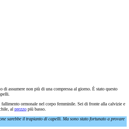
o di assumere non più di una compressa al giorno. È stato questo
pelli.
fallimento ormonale nel corpo femminile. Sei di fronte alla calvizie e
chile, al
prezzo
più basso.
one sarebbe il trapianto di capelli. Ma sono stato fortunato a provare