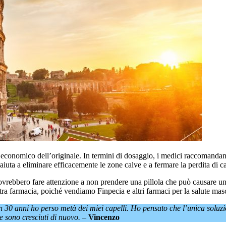
 economico dell’originale. In termini di dosaggio, i medici raccomandan
uta a eliminare efficacemente le zone calve e a fermare la perdita di ca
ovrebbero fare attenzione a non prendere una pillola che può causare un 
ostra farmacia, poiché vendiamo Finpecia e altri farmaci per la salute mas
in 30 anni ho perso metà dei miei capelli. Ho pensato che l’unica soluzi
 sono cresciuti di nuovo.
–
Vincenzo