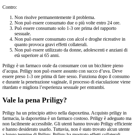
Contro:
Non risolve permanentemente il problema.
Non può essere consumato due o più volte entro 24 ore.
Può essere consumato solo 1-3 ore prima del rapporto
sessuale.
Non può essere consumato con alcol e droghe ricreative in
quanto provoca gravi effetti collaterali.
Non può essere utilizzato da donne, adolescenti e anziani di
età superiore ai 65 anni.
Priligy è un farmaco orale da consumare con un bicchiere pieno
d’acqua. Priligy non può essere assunto con succo d’uva. Deve
essere preso 1-3 ore prima di fare sesso. Funziona dopo il consumo
e durante la penetrazione vaginale, il processo di eiaculazione viene
ritardato e migliora l’esperienza sessuale per entrambi.
Vale la pena Priligy?
Priligy ha un principio attivo nella dapoxetina. Acquisto priligy in
farmacia, la dapoxetina è un farmaco costoso. Priligy è adeguato ma
non facilmente accessibile. Gli utenti hanno trovato Priligy efficiente
e hanno desiderato usarlo. Tuttavia, non è stato trovato alcun utente
a lungo termine di Priligy. Priligy ha mostrato effetti collaterali