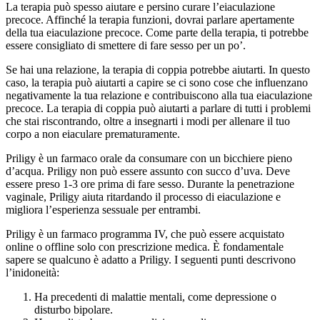
La terapia può spesso aiutare e persino curare l’eiaculazione
precoce. Affinché la terapia funzioni, dovrai parlare apertamente
della tua eiaculazione precoce. Come parte della terapia, ti potrebbe
essere consigliato di smettere di fare sesso per un po’.
Se hai una relazione, la terapia di coppia potrebbe aiutarti. In questo
caso, la terapia può aiutarti a capire se ci sono cose che influenzano
negativamente la tua relazione e contribuiscono alla tua eiaculazione
precoce. La terapia di coppia può aiutarti a parlare di tutti i problemi
che stai riscontrando, oltre a insegnarti i modi per allenare il tuo
corpo a non eiaculare prematuramente.
Priligy è un farmaco orale da consumare con un bicchiere pieno
d’acqua. Priligy non può essere assunto con succo d’uva. Deve
essere preso 1-3 ore prima di fare sesso. Durante la penetrazione
vaginale, Priligy aiuta ritardando il processo di eiaculazione e
migliora l’esperienza sessuale per entrambi.
Priligy è un farmaco programma IV, che può essere acquistato
online o offline solo con prescrizione medica. È fondamentale
sapere se qualcuno è adatto a Priligy. I seguenti punti descrivono
l’inidoneità:
Ha precedenti di malattie mentali, come depressione o
disturbo bipolare.