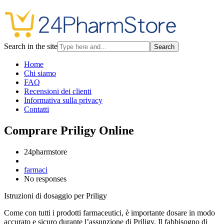
Search in the site
Search
Home
Chi siamo
FAQ
Recensioni dei clienti
Informativa sulla privacy
Contatti
Comprare Priligy Online
24pharmstore
farmaci
No responses
Istruzioni di dosaggio per Priligy
Come con tutti i prodotti farmaceutici, è importante dosare in modo
accurato e sicuro durante l’assunzione di Priligy. Il fabbisogno di