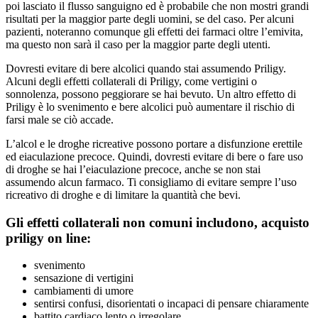
poi lasciato il flusso sanguigno ed è probabile che non mostri grandi
risultati per la maggior parte degli uomini, se del caso. Per alcuni
pazienti, noteranno comunque gli effetti dei farmaci oltre l’emivita,
ma questo non sarà il caso per la maggior parte degli utenti.
Dovresti evitare di bere alcolici quando stai assumendo Priligy.
Alcuni degli effetti collaterali di Priligy, come vertigini o
sonnolenza, possono peggiorare se hai bevuto. Un altro effetto di
Priligy è lo svenimento e bere alcolici può aumentare il rischio di
farsi male se ciò accade.
L’alcol e le droghe ricreative possono portare a disfunzione erettile
ed eiaculazione precoce. Quindi, dovresti evitare di bere o fare uso
di droghe se hai l’eiaculazione precoce, anche se non stai
assumendo alcun farmaco. Ti consigliamo di evitare sempre l’uso
ricreativo di droghe e di limitare la quantità che bevi.
Gli effetti collaterali non comuni includono, acquisto
priligy on line:
svenimento
sensazione di vertigini
cambiamenti di umore
sentirsi confusi, disorientati o incapaci di pensare chiaramente
battito cardiaco lento o irregolare