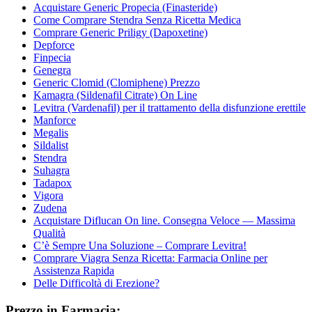
Acquistare Generic Propecia (Finasteride)
Come Comprare Stendra Senza Ricetta Medica
Comprare Generic Priligy (Dapoxetine)
Depforce
Finpecia
Genegra
Generic Clomid (Clomiphene) Prezzo
Kamagra (Sildenafil Citrate) On Line
Levitra (Vardenafil) per il trattamento della disfunzione erettile
Manforce
Megalis
Sildalist
Stendra
Suhagra
Tadapox
Vigora
Zudena
Acquistare Diflucan On line. Consegna Veloce — Massima
Qualità
C’è Sempre Una Soluzione – Comprare Levitra!
Comprare Viagra Senza Ricetta: Farmacia Online per
Assistenza Rapida
Delle Difficoltà di Erezione?
Prezzo in Farmacia: