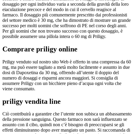
dosaggio per ogni individuo varia a seconda della gravità della loro
eiaculazione precoce e del modo in cui il cervello reagisce al
farmaco. Il dosaggio più comunemente prescritto dai professionisti
del settore medico è 30 mg, che ha dimostrato di mostrare un grande
successo per molti uomini che soffrono di PE nel corso degli anni.
Per gli uomini che non trovano successo con questo dosaggio, è
possibile assumere una pillola intera o 60 mg di Priligy.
Comprare priligy online
Priligy venduto sul nostro sito Web è offerto in una compressa da 60
mg, ma può essere tagliato a metà molto facilmente e assunto in due
dosi di Dapoxetina da 30 mg, offrendo all’utente il doppio del
numero di dosaggi e risparmi ancora maggiori. Si consiglia di
assumere Priligy con un bicchiere pieno d’acqua ogni volta che
viene consumato.
priligy vendita line
Ciò contribuirà a garantire che l’utente non subisca un abbassamento
della pressione sanguigna. Questo farmaco non sarà influenzato se
assunto con il cibo, quindi non c’è bisogno di preoccuparsi se gli
effetti diminuiranno dopo aver mangiato un pasto. Si raccomanda di