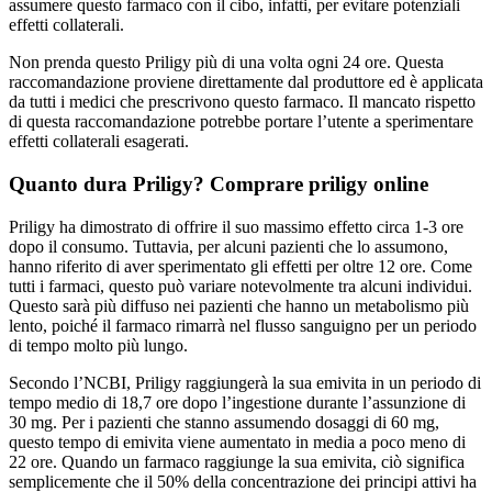
assumere questo farmaco con il cibo, infatti, per evitare potenziali
effetti collaterali.
Non prenda questo Priligy più di una volta ogni 24 ore. Questa
raccomandazione proviene direttamente dal produttore ed è applicata
da tutti i medici che prescrivono questo farmaco. Il mancato rispetto
di questa raccomandazione potrebbe portare l’utente a sperimentare
effetti collaterali esagerati.
Quanto dura Priligy? Comprare priligy online
Priligy ha dimostrato di offrire il suo massimo effetto circa 1-3 ore
dopo il consumo. Tuttavia, per alcuni pazienti che lo assumono,
hanno riferito di aver sperimentato gli effetti per oltre 12 ore. Come
tutti i farmaci, questo può variare notevolmente tra alcuni individui.
Questo sarà più diffuso nei pazienti che hanno un metabolismo più
lento, poiché il farmaco rimarrà nel flusso sanguigno per un periodo
di tempo molto più lungo.
Secondo l’NCBI, Priligy raggiungerà la sua emivita in un periodo di
tempo medio di 18,7 ore dopo l’ingestione durante l’assunzione di
30 mg. Per i pazienti che stanno assumendo dosaggi di 60 mg,
questo tempo di emivita viene aumentato in media a poco meno di
22 ore. Quando un farmaco raggiunge la sua emivita, ciò significa
semplicemente che il 50% della concentrazione dei principi attivi ha