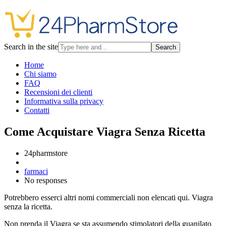
Search in the site
Search
Home
Chi siamo
FAQ
Recensioni dei clienti
Informativa sulla privacy
Contatti
Come Acquistare Viagra Senza Ricetta
24pharmstore
farmaci
No responses
Potrebbero esserci altri nomi commerciali non elencati qui. Viagra
senza la ricetta.
Non prenda il Viagra se sta assumendo stimolatori della guanilato