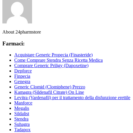
About 24pharmstore
Farmaci:
Acquistare Generic Propecia (Finasteride)
Come Comprare Stendra Senza Ricetta Medica
Comprare Generic Priligy (Dapoxetine)
Depforce
Finpecia
Genegra
Generic Clomid (Clomiphene) Prezzo
Kamagra (Sildenafil Citrate) On Line
Levitra (Vardenafil) per il trattamento della disfunzione erettile
Manforce
Megalis
Sildalist
Stendra
Suhagra
Tadapox