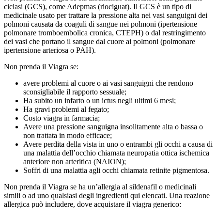
ciclasi (GCS), come Adepmas (riociguat). Il GCS è un tipo di
medicinale usato per trattare la pressione alta nei vasi sanguigni dei
polmoni causata da coaguli di sangue nei polmoni (ipertensione
polmonare tromboembolica cronica, CTEPH) o dal restringimento
dei vasi che portano il sangue dal cuore ai polmoni (polmonare
ipertensione arteriosa o PAH).
Non prenda il Viagra se:
avere problemi al cuore o ai vasi sanguigni che rendono
sconsigliabile il rapporto sessuale;
Ha subito un infarto o un ictus negli ultimi 6 mesi;
Ha gravi problemi al fegato;
Costo viagra in farmacia;
Avere una pressione sanguigna insolitamente alta o bassa o
non trattata in modo efficace;
Avere perdita della vista in uno o entrambi gli occhi a causa di
una malattia dell’occhio chiamata neuropatia ottica ischemica
anteriore non arteritica (NAION);
Soffri di una malattia agli occhi chiamata retinite pigmentosa.
Non prenda il Viagra se ha un’allergia al sildenafil o medicinali
simili o ad uno qualsiasi degli ingredienti qui elencati. Una reazione
allergica può includere, dove acquistare il viagra generico: