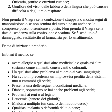
Orticaria, prurito o eruzioni cutanee;
Gonfiore del viso, delle labbra o della lingua che può causare
difficoltà a deglutire o respirare.
Non prenda il Viagra se la confezione è strappata o mostra segni di
manomissione o se non sembra del tutto a posto anche se le
compresse possono sembrare a posto. Non prenda il Viagra se la
data di scadenza sulla confezione è scaduta. Se è scaduto o è
danneggiato, restituiscilo al farmacista per lo smaltimento.
Prima di iniziare a prenderlo
Informi il medico se:
avere allergie a qualsiasi altro medicinale o qualsiasi altra
sostanza come alimenti, conservanti o coloranti;
Ha qualsiasi altro problema al cuore o ai vasi sanguigni;
Ha avuto in precedenza un’improvvisa perdita della vista in
uno o entrambi gli occhi;
Presenta una delle seguenti condizioni mediche:
Diabete, soprattutto se hai anche problemi agli occhi;
Problemi ai reni o al fegato;
Leucemia (cancro dei globuli);
Mieloma multiplo (un cancro del midollo osseo);
Qualsiasi malattia o deformità del tuo pene;