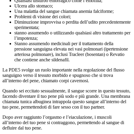
Qualsiasi disturbo emorragico come l’emofilia;
Ulcera allo stomaco;
Una malattia del sangue chiamata anemia falciforme;
Problemi di visione dei colori;
Diminuzione improvvisa o perdita dell’udito precedentemente
sperimentata;
stanno assumendo o utilizzando qualsiasi altro trattamento per
l’impotenza;
Stanno assumendo medicinali per il trattamento della
pressione sanguigna elevata nei vasi polmonari (ipertensione
arteriosa polmonare), inclusi Tracleer (bosentan) o Revatio
che contiene anche sildenafil.
La PDE5 svolge un ruolo importante nella regolazione del flusso
sanguigno verso il tessuto morbido e spugnoso che si trova
all’interno del pene, chiamato corpi cavernosi.
Quando sei eccitato sessualmente, il sangue scorre in questo tessuto,
facendo diventare il tuo pene più sodo e più grande. Una membrana
chiamata tunica albuginea intrappola questo sangue all’interno del
tuo pene, permettendoti di fare sesso con il tuo partner.
Dopo aver raggiunto l’orgasmo e l’eiaculazione, i muscoli
all’interno del tuo pene si contraggono, permettendo al sangue di
defluire dal tuo pene.