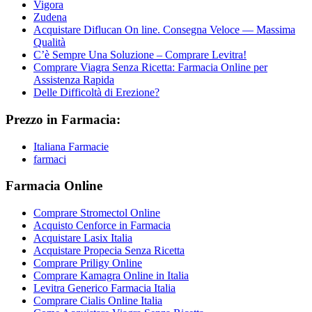
Vigora
Zudena
Acquistare Diflucan On line. Consegna Veloce — Massima
Qualità
C’è Sempre Una Soluzione – Comprare Levitra!
Comprare Viagra Senza Ricetta: Farmacia Online per
Assistenza Rapida
Delle Difficoltà di Erezione?
Prezzo in Farmacia:
Italiana Farmacie
farmaci
Farmacia Online
Comprare Stromectol Online
Acquisto Cenforce in Farmacia
Acquistare Lasix Italia
Acquistare Propecia Senza Ricetta
Comprare Priligy Online
Comprare Kamagra Online in Italia
Levitra Generico Farmacia Italia
Comprare Cialis Online Italia