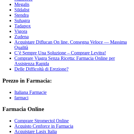
Megalis
Sildalist
Stendra
Suhagra
Tadapox
Vigora
Zudena
Acquistare Diflucan On line. Consegna Veloce — Massima
Qualità
C’è Sempre Una Soluzione – Comprare Levitra!
Comprare Viagra Senza Ricetta: Farmacia Online per
Assistenza Rapida
Delle Difficoltà di Erezione?
Prezzo in Farmacia:
Italiana Farmacie
farmaci
Farmacia Online
Comprare Stromectol Online
Acquisto Cenforce in Farmacia
Acquistare Lasix Italia