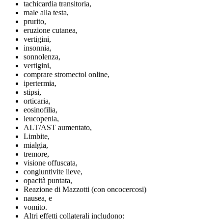
tachicardia transitoria,
male alla testa,
prurito,
eruzione cutanea,
vertigini,
insonnia,
sonnolenza,
vertigini,
comprare stromectol online,
ipertermia,
stipsi,
orticaria,
eosinofilia,
leucopenia,
ALT/AST aumentato,
Limbite,
mialgia,
tremore,
visione offuscata,
congiuntivite lieve,
opacità puntata,
Reazione di Mazzotti (con oncocercosi)
nausea, e
vomito.
Altri effetti collaterali includono: