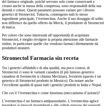
del farmaco originale, poiché servono solo come conservanti e
creano anche la massa della compressa, sono responsabili della sua
densità e colore. Questi parametri possono variare per i diversi
generici di Stromectol. Tuttavia, contengono tutti lo stesso
ingrediente principale, l’ivermectina. Anche il suo dosaggio di solito
non differisce da quello offerto da Merck, il produttore di Stromectol
di marca.
Per coloro che sono interessati all’opportunità di acquistare
Stromectol, è meglio rivolgere la propria attenzione alle farmacie
online, in particolare quelle che vendono farmaci direttamente da
produttori stranieri.
Stromectol Farmacia sin receta
Tra i generici affidabili e di alta qualità, ma poco costosi, di
Stromectol ci sono le varianti canadesi (il più famoso generico
canadese di Ivermectin si chiama Mectizan), Ivexterm (questo è un
generico di Stromectol prodotto in Messico). Da notare anche
l’eccellente qualità di quasi tutti i generici prodotti in India e Nepal.
Che cos’è l’ivermectina e come funziona (meccanismo d’azione)?
L’ivermectina è un farmaco antiparassitario. L’ivermectina agisce
legandosi ai muscoli invertebrati e alle cellule nervose dei parassiti,