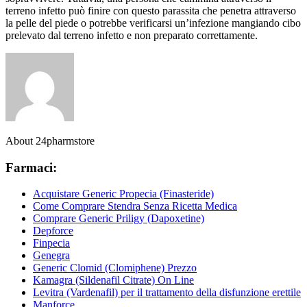
terreno infetto può finire con questo parassita che penetra attraverso
la pelle del piede o potrebbe verificarsi un’infezione mangiando cibo
prelevato dal terreno infetto e non preparato correttamente.
About 24pharmstore
Farmaci:
Acquistare Generic Propecia (Finasteride)
Come Comprare Stendra Senza Ricetta Medica
Comprare Generic Priligy (Dapoxetine)
Depforce
Finpecia
Genegra
Generic Clomid (Clomiphene) Prezzo
Kamagra (Sildenafil Citrate) On Line
Levitra (Vardenafil) per il trattamento della disfunzione erettile
Manforce