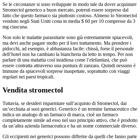
Se le circostanze si sono sviluppate in modo tale da dover acquistare
Stromectol generico a buon mercato, potresti essere sorpreso dal
fatto che questo farmaco sia piuttosto costoso. Almeno lo Stromectol
venduto negli Stati Uniti costa in media $ 60 per 10 compresse da 3
mg ciascuna.
Non solo le malattie parassitarie sono già estremamente spiacevoli,
ma devi anche pagare molto per il loro trattamento. Ma prendere i
pidocchi, ad esempio, è abbastanza facile: chissà, forse il personale
dell’hotel non ha cambiato la biancheria da letto in tempo. Per non
parlare di una malattia così insidiosa come l’elefantiasi, che può
essere contratta attraverso una puntura di zanzara. Quindi nessuno è
immune da spiacevoli sorprese inaspettate, soprattutto con viaggi
regolari nei paesi tropicali.
Vendita stromectol
Tuttavia, se desideri risparmiare sull’acquisto di Stromectol, dai
un’occhiata ai suoi generici. Generico è un termine farmaceutico che
indica un analogo di un farmaco di marca, cioè un farmaco
completamente simile ad esso nel suo principio attivo, che è prodotto
da un’altra azienda farmaceutica e ha un nome commerciale diverso.
Gli eccipienti nei generici possono differire da quelli che fanno parte