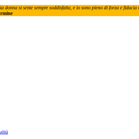
donna si sente sempre soddisfatta, e io sono pieno di forza e fiducia 
rmine
lità