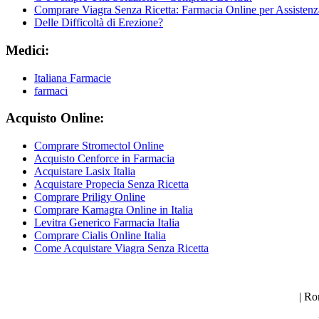
Comprare Viagra Senza Ricetta: Farmacia Online per Assisten
Delle Difficoltà di Erezione?
Medici:
Italiana Farmacie
farmaci
Acquisto Online:
Comprare Stromectol Online
Acquisto Cenforce in Farmacia
Acquistare Lasix Italia
Acquistare Propecia Senza Ricetta
Comprare Priligy Online
Comprare Kamagra Online in Italia
Levitra Generico Farmacia Italia
Comprare Cialis Online Italia
Come Acquistare Viagra Senza Ricetta
| Ro