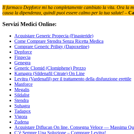
Il farmaco Depforce mi ha completamente cambiato la vita. Ora la mia 
causa la dipendenza, quindi puoi essere calmo per la tua salute!
–
Ca
Servizi Medici Online:
Acquistare Generic Propecia (Finasteride)
Come Comprare Stendra Senza Ricetta Medica
Comprare Generic Priligy (Dapoxetine)
Depforce
Finpecia
Genegra
Generic Clomid (Clomiphene) Prezzo
Kamagra (Sildenafil Citrate) On Line
Levitra (Vardenafil) per il trattamento della disfunzione erettile
Manforce
Megalis
Sildalist
Stendra
Suhagra
Tadapox
Vigora
Zudena
Acquistare Diflucan On line. Consegna Veloce — Massima Qua
C’è Sempre Una Soluzione – Comprare Levitra!