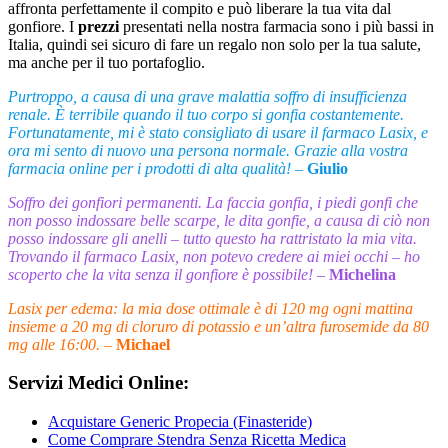
affronta perfettamente il compito e può liberare la tua vita dal
gonfiore. I
prezzi
presentati nella nostra farmacia sono i più bassi in
Italia, quindi sei sicuro di fare un regalo non solo per la tua salute,
ma anche per il tuo portafoglio.
Purtroppo, a causa di una grave malattia soffro di insufficienza
renale. È terribile quando il tuo corpo si gonfia costantemente.
Fortunatamente, mi è stato consigliato di usare il farmaco Lasix, e
ora mi sento di nuovo una persona normale. Grazie alla vostra
farmacia online per i prodotti di alta qualità!
–
Giulio
Soffro dei gonfiori permanenti. La faccia gonfia, i piedi gonfi che
non posso indossare belle scarpe, le dita gonfie, a causa di ciò non
posso indossare gli anelli – tutto questo ha rattristato la mia vita.
Trovando il farmaco Lasix, non potevo credere ai miei occhi – ho
scoperto che la vita senza il gonfiore è possibile!
–
Michelina
Lasix per edema: la mia dose ottimale è di 120 mg ogni mattina
insieme a 20 mg di cloruro di potassio e un’altra furosemide da 80
mg alle 16:00.
–
Michael
Servizi Medici Online:
Acquistare Generic Propecia (Finasteride)
Come Comprare Stendra Senza Ricetta Medica