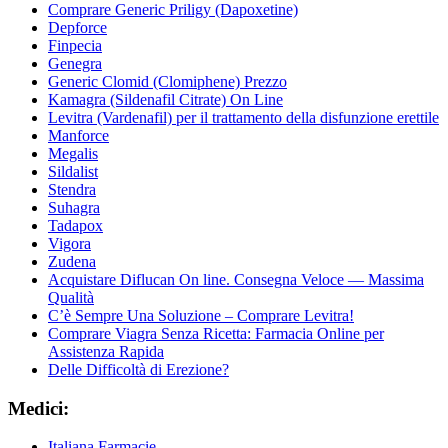
Comprare Generic Priligy (Dapoxetine)
Depforce
Finpecia
Genegra
Generic Clomid (Clomiphene) Prezzo
Kamagra (Sildenafil Citrate) On Line
Levitra (Vardenafil) per il trattamento della disfunzione erettile
Manforce
Megalis
Sildalist
Stendra
Suhagra
Tadapox
Vigora
Zudena
Acquistare Diflucan On line. Consegna Veloce — Massima
Qualità
C’è Sempre Una Soluzione – Comprare Levitra!
Comprare Viagra Senza Ricetta: Farmacia Online per
Assistenza Rapida
Delle Difficoltà di Erezione?
Medici:
Italiana Farmacie