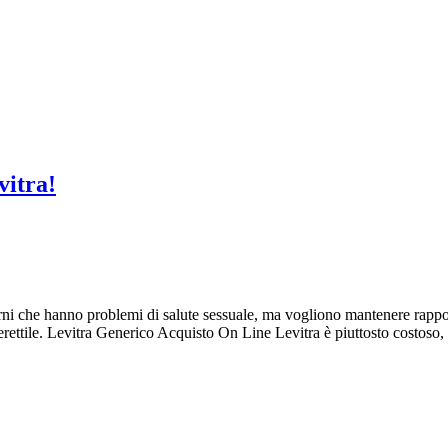
itra!
rni che hanno problemi di salute sessuale, ma vogliono mantenere rapporti 
 erettile. Levitra Generico Acquisto On Line Levitra è piuttosto costoso