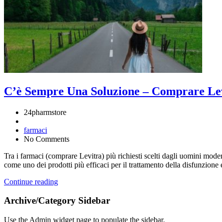
C’è Sempre Una Soluzione – Comprare Lev
24pharmstore
farmaci
No Comments
Tra i farmaci (comprare Levitra) più richiesti scelti dagli uomini mode
come uno dei prodotti più efficaci per il trattamento della disfunzione
Continue reading
Archive/Category Sidebar
Use the Admin widget page to populate the sidebar.